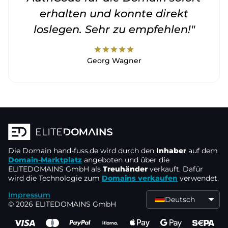
erhalten und konnte direkt
loslegen. Sehr zu empfehlen!"
star
star
star
star
star
Georg Wagner
Die Domain
hand-fuss.de
wird durch den
Inhaber
auf dem
Domain-Marktplatz
angeboten und über die
ELITEDOMAINS GmbH als
Treuhänder
verkauft. Dafür
wird die Technologie zum
Domains verkaufen
verwendet.
Impressum
Deutsch
© 2026 ELITEDOMAINS GmbH