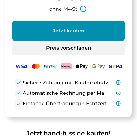
info_outline
ohne MwSt.
Jetzt kaufen
Preis vorschlagen
check
Sichere Zahlung mit Käuferschutz
info_outline
check
Automatische Rechnung per Mail
info_outline
check
Einfache Übertragung in Echtzeit
info_outline
Jetzt hand-fuss.de kaufen!