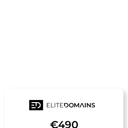
Die Domain
hand-
fuss.de
steht zum Verkauf
€490