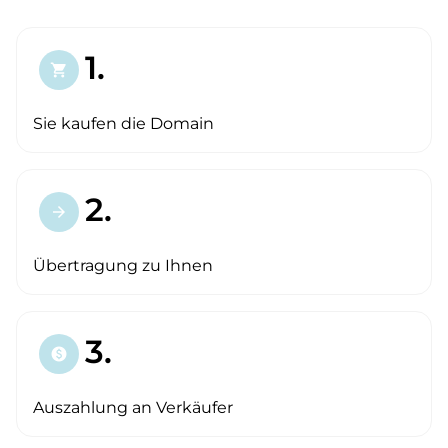
1.
shopping_cart
Sie kaufen die Domain
2.
arrow_forward
Übertragung zu Ihnen
3.
paid
Auszahlung an Verkäufer